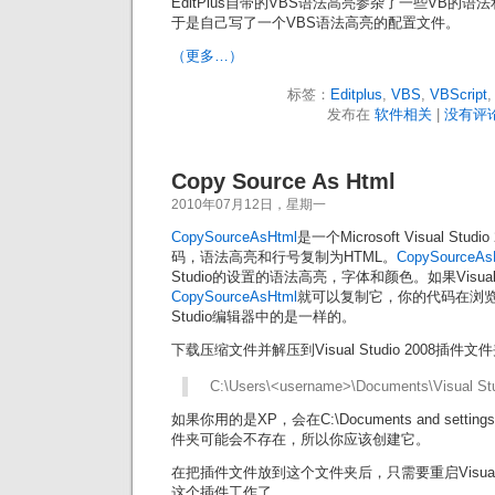
EditPlus自带的VBS语法高亮参杂了一些VB的
于是自己写了一个VBS语法高亮的配置文件。
（更多…）
标签：
Editplus
,
VBS
,
VBScript
发布在
软件相关
|
没有评论
Copy Source As Html
2010年07月12日，星期一
CopySourceAsHtml
是一个Microsoft Visual S
码，语法高亮和行号复制为HTML。
CopySourceAs
Studio的设置的语法高亮，字体和颜色。如果Visual
CopySourceAsHtml
就可以复制它，你的代码在浏览器
Studio编辑器中的是一样的。
下载压缩文件并解压到Visual Studio 2008插件文件夹
C:\Users\<username>\Documents\Visual St
如果你用的是XP，会在C:\Documents and set
件夹可能会不存在，所以你应该创建它。
在把插件文件放到这个文件夹后，只需要重启Visual S
这个插件工作了。