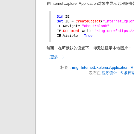
在InternetExplorer.Application对象中
Dim 
IE
Set 
IE = 
CreateObject
(
"InternetExplo
IE.Navigate 
"about:blank"
IE.
Document
.write 
"<img src='https:/
IE.Visible = 
True
然而，在IE默认的设置下，却无法显示本地图片：
（更多…）
标签：
img
,
InternetExplorer.Application
,
V
发布在
程序设计
|
6 条评论