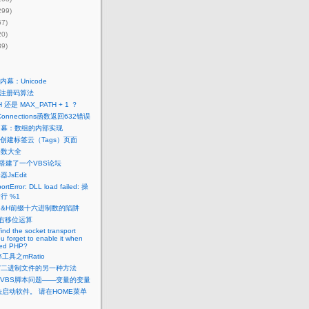
299)
67)
20)
39)
幕：Unicode
pe注册码算法
H 还是 MAX_PATH + 1 ？
Connections函数返回632错误
内幕：数组的内部实现
ess创建标签云（Tags）页面
函数大全
ss搭建了一个VBS论坛
辑器JsEdit
ortError: DLL load failed: 操
行 %1
中&H前缀十六进制数的陷阱
右移位运算
find the socket transport
ou forget to enable it when
red PHP?
工具之mRatio
写二进制文件的另一种方法
VBS脚本问题——变量的变量
 无法启动软件。 请在HOME菜单
。