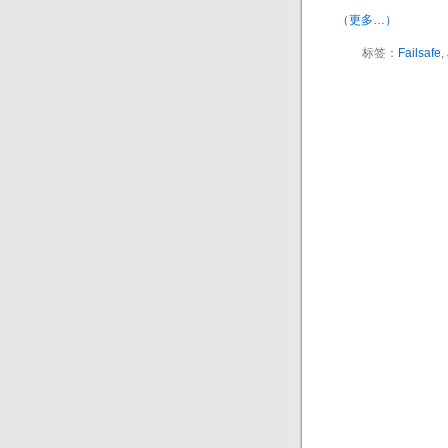
（更多…）
标签：
Failsafe
,