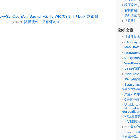
程序设计
(
复制粘贴
(
逆向调试
(
JFFS2
,
OpenWrt
,
SquashFS
,
TL-WR703N
,
TP-Link
,
路由器
折腾硬件
(
发布在
折腾硬件
|
没有评论 »
随机文章
批处理技术内
eXeSco
MAX_PAT
RasEnum
VBS技术
WordPr
VBS内置
用bbPre
JScript编
Scrapy Imp
作系统无法运
又遇VBS
C语言中的
Unable to 
"ssl" – did y
you configu
PT流量作弊
用VBS读
一个复杂的
Switch
中再试一次