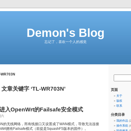
Demon's Blog
忘记了，喜欢一个人的感觉
-WR703N
文章关键字 ‘TL-WR703N’
页面
关于
版权
联系
N进入OpenWrt的Failsafe安全模式
分类目录
期六
我的作品
(
03N的无线网络，而有线接口又设置成了WAN模式，导致无法连接
操作系统
(
rt拥有Failsafe模式（前提是SquashFS版本的固件）。
软件相关
(