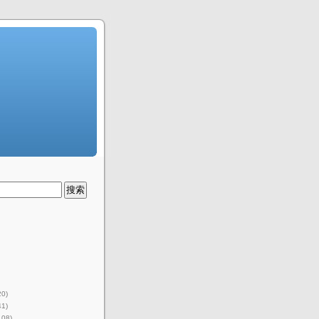
20)
41)
108)