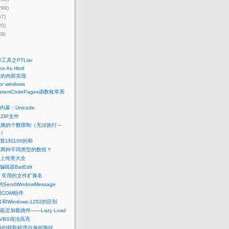
299)
67)
20)
39)
工具之PTLiar
ce As Html
串的内部实现
or windows
stemCodePages函数枚举系
幕：Unicode
ZIP文件
拖拽的个数限制（无法执行 –
长）
算1到100的和
在两种不同类型的数组？
件上传类大全
辑器BatEdit
C++ 常用的文件扩展名
SendWindowMessage
调用COM组件
-1和Windows-1252的区别
图片延迟加载插件——Lazy Load
s的VBS语法高亮
API获取程序自身的路径