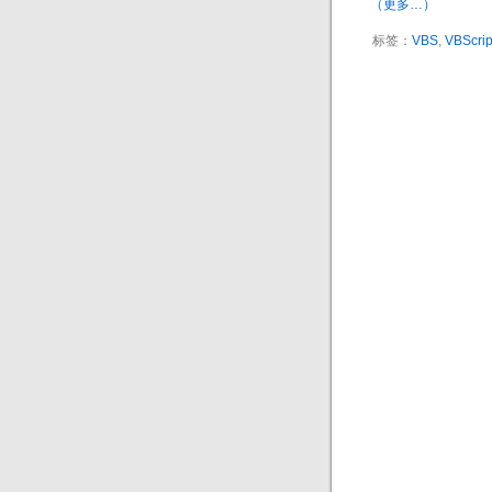
（更多…）
标签：
VBS
,
VBScrip