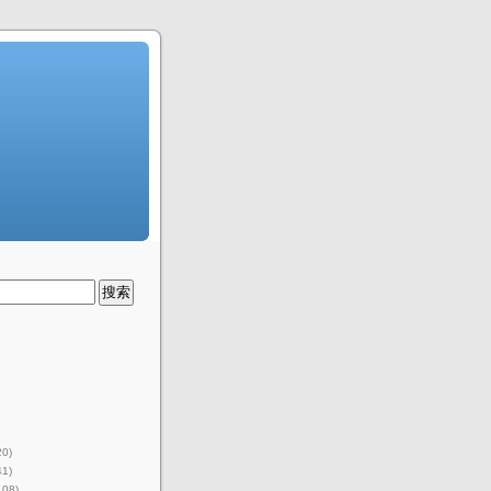
20)
41)
108)