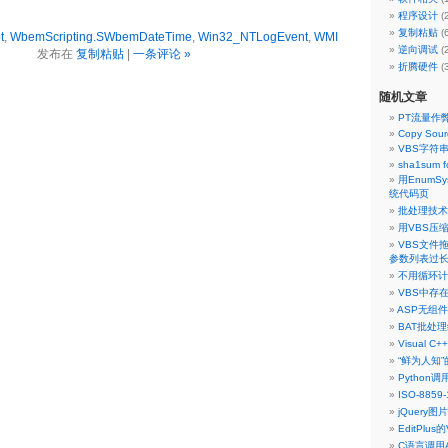
程序设计
(
复制粘贴
(
t
,
WbemScripting.SWbemDateTime
,
Win32_NTLogEvent
,
WMI
逆向调试
(
发布在
复制粘贴
|
一条评论 »
折腾硬件
(
随机文章
PT流量作弊
Copy Sour
VBS字符
sha1sum f
用EnumSy
统代码页
批处理技术内
用VBS压缩
VBS文件
参数列表过
不用循环计
VBS中存
ASP无组
BAT批处理编
Visual 
“鲜为人知”的
Python
ISO-8859
jQuery
EditPlu
C语言调用