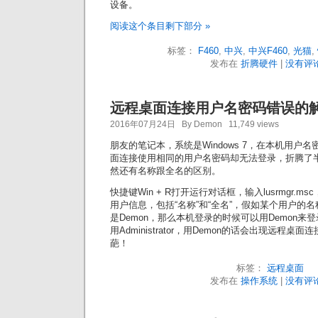
设备。
阅读这个条目剩下部分 »
标签：
F460
,
中兴
,
中兴F460
,
光猫
,
发布在
折腾硬件
|
没有评论
远程桌面连接用户名密码错误的
2016年07月24日 By Demon 11,749 views
朋友的笔记本，系统是Windows 7，在本机用户
面连接使用相同的用户名密码却无法登录，折腾了半天
然还有名称跟全名的区别。
快捷键Win + R打开运行对话框，输入lusrmgr.
用户信息，包括“名称”和“全名”，假如某个用户的名称是Ad
是Demon，那么本机登录的时候可以用Demon
用Administrator，用Demon的话会出现远程
葩！
标签：
远程桌面
发布在
操作系统
|
没有评论