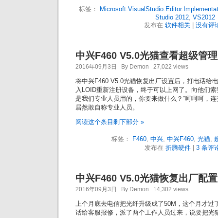
标签：
Microsoft.VisualStudio.Editor.Implementa
Studio 2012
,
VS2012
发布在
软件相关
|
没有评论
中兴F460 V5.0光猫查看超级管
2016年09月3日 By Demon 27,022 views
将中兴F460 V5.0光猫恢复出厂设置后，打电话
入LOID重新注册设备，终于可以上网了。向他们索要我
是我们专业人员用的，你要来做什么？”呵呵呵，
居然敢自称专业人员。
阅读这个条目剩下部分 »
标签：
F460
,
中兴
,
中兴F460
,
光猫
,
发布在
折腾硬件
|
3 条评论
中兴F460 V5.0光猫恢复出厂配置
2016年09月3日 By Demon 14,302 views
上个月底去电信把光纤升级成了50M，这个月才过
话给客服报修，派了两个工作人员过来，说要把光