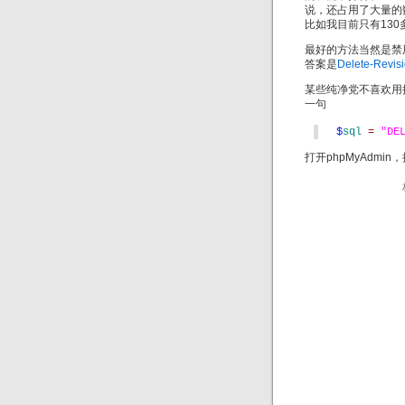
说，还占用了大量的
比如我目前只有130
最好的方法当然是禁
答案是
Delete-Revis
某些纯净党不喜欢用插件
一句
$
sql 
= 
"DE
打开phpMyAdmi