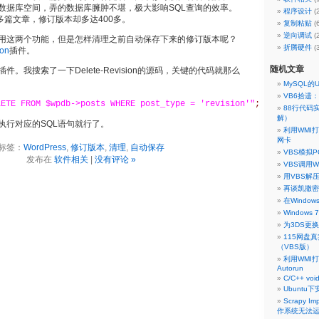
数据库空间，弄的数据库臃肿不堪，极大影响SQL查询的效率。
程序设计
(
多篇文章，修订版本却多达400多。
复制粘贴
(
逆向调试
(
用这两个功能，但是怎样清理之前自动保存下来的修订版本呢？
折腾硬件
(
ion
插件。
随机文章
。我搜索了一下Delete-Revision的源码，关键的代码就那么
MySQL的U
VB6拾遗
LETE FROM $wpdb->posts WHERE post_type = 'revision'"
;
88行代码
解）
n，执行对应的SQL语句就行了。
利用WMI
网卡
标签：
WordPress
,
修订版本
,
清理
,
自动保存
VBS模拟
发布在
软件相关
|
没有评论 »
VBS调用
用VBS解压
再谈凯撒密
在Window
Window
为3DS更换
115网盘
（VBS版）
利用WMI
Autorun
C/C++ void
Ubunt
Scrapy Imp
作系统无法运