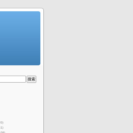
20)
41)
108)