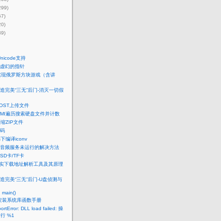
299)
67)
20)
39)
nicode支持
：虚幻的指针
实现俄罗斯方块游戏（含讲
打造完美“三无”后门-消灭一切假
POST上传文件
WMI遍历搜索硬盘文件并计数
缩ZIP文件
码
s下编译iconv
s 7音频服务未运行的解决方法
SD卡/TF卡
真实下载地址解析工具及其原理
打造完美“三无”后门-U盘侦测与
 main()
u下安装系统库函数手册
ortError: DLL load failed: 操
行 %1