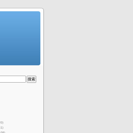
20)
41)
108)