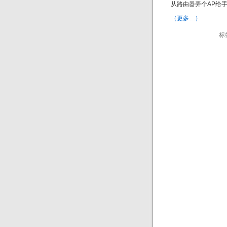
从路由器弄个AP给
（更多…）
标