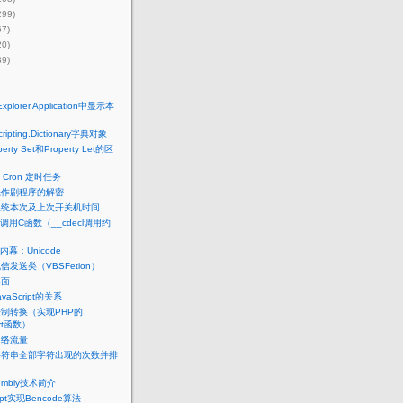
299)
67)
20)
39)
Explorer.Application中显示本
ipting.Dictionary字典对象
erty Set和Property Let的区
s Cron 定时任务
恶作剧程序的解密
系统本次及上次开关机时间
调用C函数（__cdecl调用约
幕：Unicode
信发送类（VBSFetion）
桌面
JavaScript的关系
进制转换（实现PHP的
ert函数）
网络流量
字符串全部字符出现的次数并排
sembly技术简介
ript实现Bencode算法