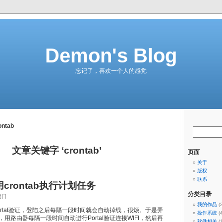
Demon's Blog
忘记了，喜欢一个人的感觉
ontab
文章关键字 ‘crontab’
页面
关于
版权
联系
用crontab执行计划任务
分类目录
期日
我的作品
(
Portal验证，登陆之后每隔一段时间就会自动掉线，很烦。于是弄
操作系统
(
器，用路由器每隔一段时间自动进行Portal验证连接WIFI，然后再
软件相关
(