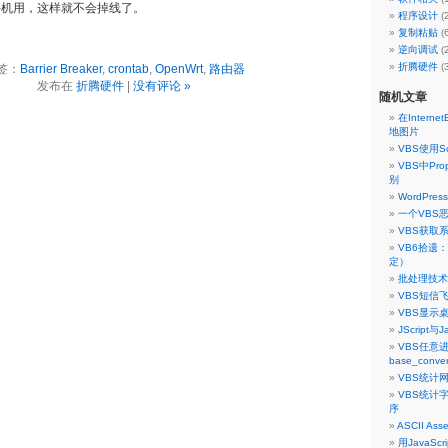
手机用，这样就不会掉线了。
程序设计
(
复制粘贴
(
逆向调试
(
折腾硬件
(
签：
Barrier Breaker
,
crontab
,
OpenWrt
,
路由器
发布在
折腾硬件
|
没有评论 »
随机文章
在Internet
地图片
VBS使用Scr
VBS中Prop
别
WordPres
一个VBS
VBS获取
VB6拾遗：
定）
批处理技术内
VBS短信飞
VBS显示
JScript与
VBS任意
base_conv
VBS统计
VBS统计
序
ASCII As
用JavaSc