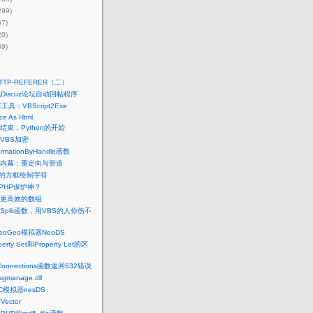
299)
67)
20)
39)
TTP-REFERER（二）
Discuz论坛自动回帖程序
工具：VBScript2Exe
ce As Html
t的结束，Python的开始
VBS加密
formationByHandle函数
内幕：重定向与管道
e中的方框绘制字符
n，PHP保护神？
：更高效的数组
plit函数，用VBS的人你伤不
eoGeo模拟器NeoDS
erty Set和Property Let的区
Connections函数返回632错误
manage.dll
C模拟器nesDS
ector