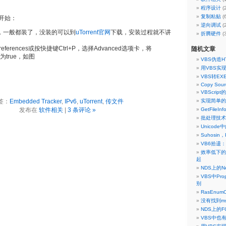
程序设计
(
复制粘贴
(
开始：
逆向调试
(
nt，一般都装了，没装的可以到
uTorrent官网
下载，安装过程就不讲
折腾硬件
(
Preferences或按快捷键Ctrl+P，选择Advanced选项卡，将
随机文章
r设为true，如图
VBS伪造H
用VBS实现
VBS转EXE
Copy Sour
VBScrip
签：
Embedded Tracker
,
IPv6
,
uTorrent
,
传文件
实现简单的
发布在
软件相关
|
3 条评论 »
GetFileIn
批处理技术
Unicod
Suhosi
VB6拾遗
效率低下的S
起
NDS上的N
VBS中Prop
别
RasEnum
没有找到msg
NDS上的F
VBS中也有V