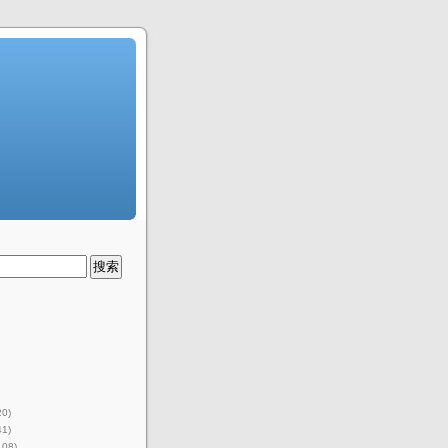
20)
41)
108)