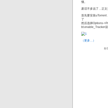
懂。
废话不多说了，正文
首先要安装uTorre
了
然后选择Options->
bt.enable_Tracke
（更多…）
标