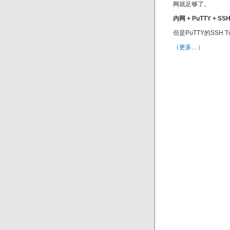
网就足够了。
内网 + PuTTY + SSH
但是PuTTY的SSH
（更多…）