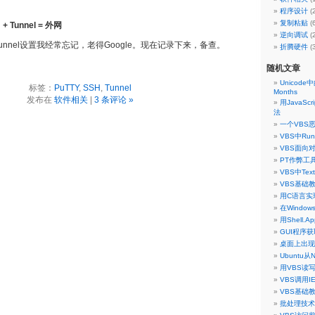
程序设计
(
复制粘贴
(
 + Tunnel = 外网
逆向调试
(
 Tunnel设置我经常忘记，老得Google。现在记录下来，备查。
折腾硬件
(
随机文章
Unicode中的
标签：
PuTTY
,
SSH
,
Tunnel
Months
发布在
软件相关
|
3 条评论 »
用JavaS
法
一个VBS
VBS中Ru
VBS面向
PT作弊工具之
VBS中Tex
VBS基础
用C语言实现
在Window
用Shell.
GUI程序
桌面上出现
Ubuntu
用VBS读
VBS调用
VBS基础
批处理技术