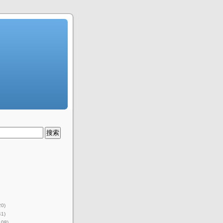
20)
41)
108)