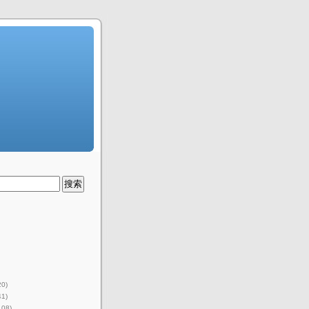
20)
41)
108)