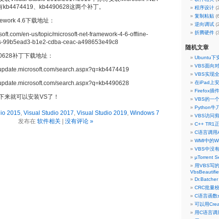
还有kb4474419、kb4490628这两个补丁。
程序设计
(
复制粘贴
(
ramework 4.6下载地址：
逆向调试
(
折腾硬件
(
osoft.com/en-us/topic/microsoft-net-framework-4-6-offline-
ows-99b5ead3-b1e2-cdba-ceac-a498653e49c8
随机文章
490628补丁下载地址：
Ubunt
VBS面向
g.update.microsoft.com/search.aspx?q=kb4474419
VBS实现
g.update.microsoft.com/search.aspx?q=kb4490628
在iPad上
Firefox插
下来就可以安装VS了！
VBS的一个
Python
dio 2015
,
Visual Studio 2017
,
Visual Studio 2019
,
Windows 7
VBS访问
发布在
软件相关
|
没有评论 »
C++ TR
C语言调用
WMI中的Win
VBS中没有
µTorrent
用VBS写
VbsBeautifie
Dr.Batche
CRC批量校
C语言函数strc
可以用Crea
用C语言调