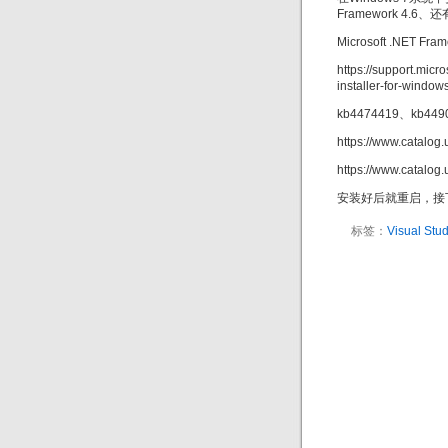
Framework 4.6、
Microsoft .NET F
https://support.micr
installer-for-wind
kb4474419、kb4
https://www.catalo
https://www.catalo
安装好后就重启，接
标签：
Visual Stu