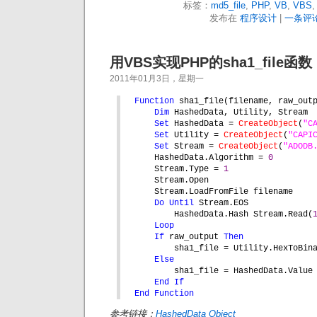
标签：
md5_file
,
PHP
,
VB
,
VBS
发布在
程序设计
|
一条评论
用VBS实现PHP的sha1_file函数
2011年01月3日，星期一
Function 
sha1_file(filename, raw_out
Dim 
HashedData, Utility, Stream
Set 
HashedData = 
CreateObject
(
"C
Set 
Utility = 
CreateObject
(
"CAPI
Set 
Stream = 
CreateObject
(
"ADODB
HashedData.Algorithm = 
0
Stream.Type = 
1
Stream.Open
Stream.LoadFromFile filename
Do Until 
Stream.EOS
HashedData.Hash Stream.Read(
Loop
If 
raw_output 
Then
sha1_file = Utility.HexToBin
Else
sha1_file = HashedData.Value
End If
End Function
参考链接：
HashedData Object