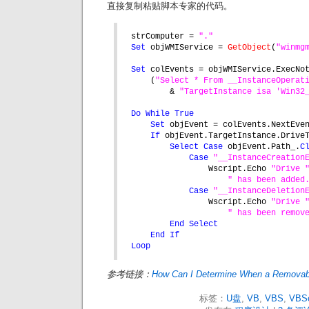
直接复制粘贴脚本专家的代码。
strComputer = 
"."
Set 
objWMIService = 
GetObject
(
"winmg
Set 
colEvents = objWMIService.ExecNo
(
"Select * From __InstanceOperat
& 
"TargetInstance isa 'Win32
Do While True
Set 
objEvent = colEvents.NextEve
If 
objEvent.TargetInstance.Drive
Select Case 
objEvent.Path_.
C
Case 
"__InstanceCreation
Wscript.Echo 
"Drive 
" has been added
Case 
"__InstanceDeletion
Wscript.Echo 
"Drive 
" has been remov
End Select
End If
Loop
参考链接：
How Can I Determine When a Removab
标签：
U盘
,
VB
,
VBS
,
VBSc