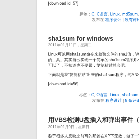
[download id=57]
标签：
C
,
C语言
,
Linux
,
md5sum
发布在
程序设计
|
没有评论
sha1sum for windows
2011年01月11日，星期二
Linux可以用sha1sum命令来校验文件的sha1值，W
的工具。其实自己实现一个简单的sha1sum程序并
可以了，不知道也不要紧，复制粘贴总会吧。
下面就是我“复制粘贴”出来的sha1sum程序，纯ANS
[download id=56]
标签：
C
,
C语言
,
Linux
,
sha1sum
发布在
程序设计
|
9 条评论
用VBS检测U盘插入和弹出事件
2011年01月9日，星期日
鉴于很多人反映之前写的那篇在XP下无效，做了