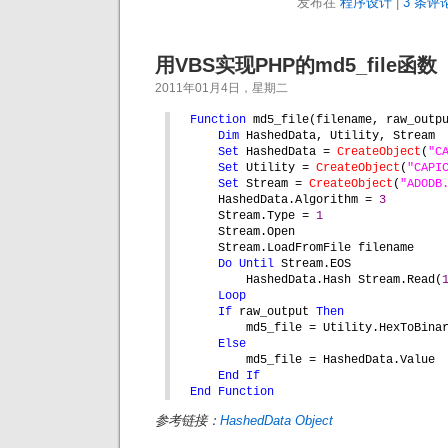
发布在
程序设计
|
3 条评论
用VBS实现PHP的md5_file函数
2011年01月4日，星期二
Function 
md5_file(filename, raw_outp
Dim 
HashedData, Utility, Stream
Set 
HashedData = 
CreateObject
(
"C
Set 
Utility = 
CreateObject
(
"CAPI
Set 
Stream = 
CreateObject
(
"ADODB
HashedData.Algorithm = 
3
Stream.Type = 
1
Stream.Open
Stream.LoadFromFile filename
Do Until 
Stream.EOS
HashedData.Hash Stream.Read(
Loop
If 
raw_output 
Then
md5_file = Utility.HexToBina
Else
md5_file = HashedData.Value
End If
End Function
参考链接：
HashedData Object