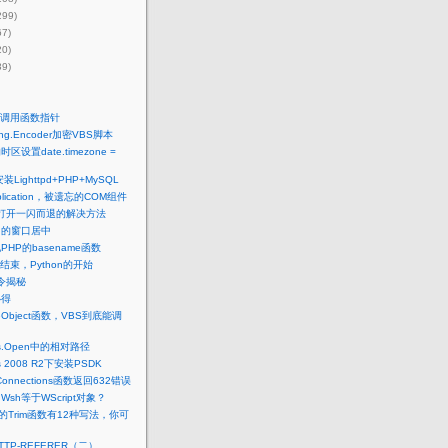
299)
67)
20)
39)
：调用函数指针
ting.Encoder加密VBS脚本
的时区设置date.timezone =
安装Lighttpd+PHP+MySQL
Application，被遗忘的COM组件
2.7打开一闪而退的解决方法
中的窗口居中
PHP的basename函数
t的结束，Python的开始
命令揭秘
心得
teObject函数，VBS到底能调
？
ks.Open中的相对路径
s 2008 R2下安装PSDK
Connections函数返回632错误
Wsh等于WScript对象？
ipt的Trim函数有12种写法，你可
TTP-REFERER（二）