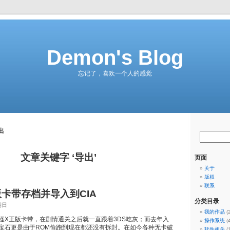
Demon's Blog
忘记了，喜欢一个人的感觉
出
文章关键字 ‘导出’
页面
关于
版权
联系
版卡带存档并导入到CIA
分类目录
期日
我的作品
(
怪X正版卡带，在剧情通关之后就一直跟着3DS吃灰；而去年入
操作系统
(
宝石更是由于ROM偷跑到现在都还没有拆封。在如今各种无卡破
软件相关
(