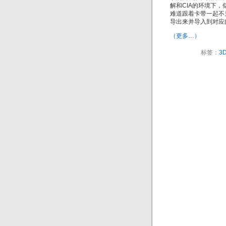
解和CIA的环境下
难道跟着卡带一起不
导出来并导入到对应的
（更多…）
标签：
3