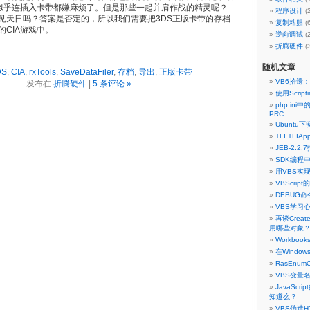
，似乎连插入卡带都嫌麻烦了。但是那些一起并肩作战的精灵呢？
程序设计
(
见天日吗？答案是否定的，所以我们需要把3DS正版卡带的存档
复制粘贴
(
CIA游戏中。
逆向调试
(
折腾硬件
(
随机文章
DS
,
CIA
,
rxTools
,
SaveDataFiler
,
存档
,
导出
,
正版卡带
VB6拾遗
发布在
折腾硬件
|
5 条评论 »
使用Scrip
php.ini中
PRC
Ubuntu下
TLI.TLI
JEB-2.
SDK编程
用VBS实现
VBScrip
DEBUG
VBS学习
再谈Crea
用哪些对象
Workboo
在Window
RasEnum
VBS变量名
JavaScr
知道么？
VBS伪造H