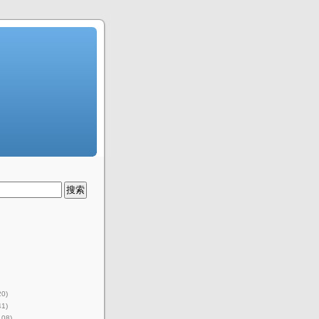
20)
41)
108)